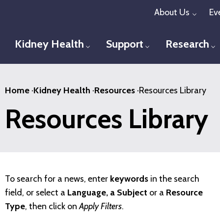
Skip
About Us
Ev
Toggl
to
main
Kidney Health
Support
Research
Toggle menu
Toggle menu
T
content
Home
·
Kidney Health
·
Resources
·
Resources Library
Resources Library
To search for a news, enter
keywords
in the search
field, or select a
Language, a Subject
or a
Resource
Type
, then click on
Apply Filters
.