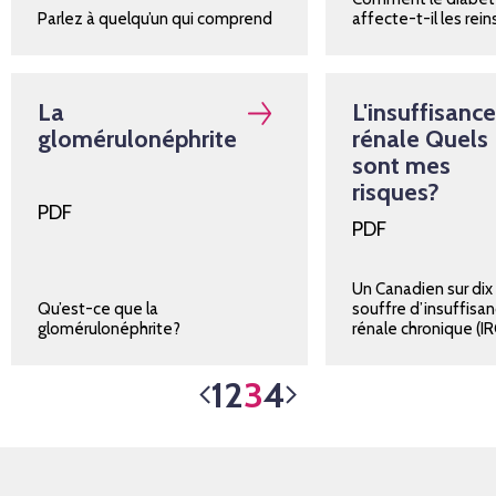
Parlez à quelqu’un qui comprend
affecte-t-il les rein
La
L'insuffisance
glomérulonéphrite
rénale Quels
sont mes
risques?
PDF
PDF
Un Canadien sur dix
Qu’est-ce que la
souffre d’insuffisa
glomérulonéphrite?
rénale chronique (IR
1
2
3
4