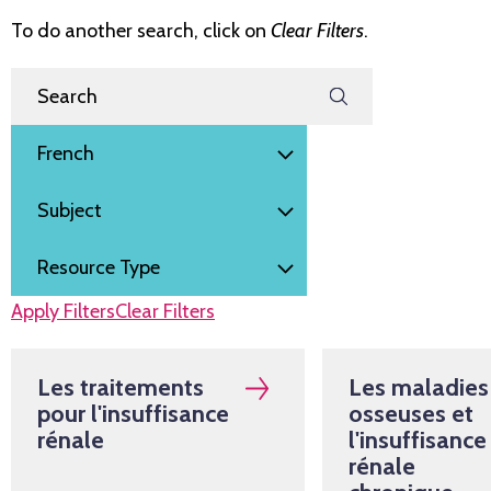
To do another search, click on
Clear Filters
.
Filter by
Search Resources
Language
Subject
Resource Type
Apply Filters
Clear Filters
Les traitements
Les maladies
pour l'insuffisance
osseuses et
rénale
l'insuffisance
rénale