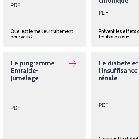
chronique
PDF
PDF
Quel est le meilleur traitement
Prévenir les effets 
pour vous?
trouble osseux
Le programme
Le diabète et
Entraide-
l'insuffisance
Jumelage
rénale
PDF
PDF
Comment le diabè